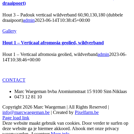
draaipoort)
Hout 3 – Padouk verticaal wildverband 60,90,130,180 (dubbele
draaipoort)
admin
2023-06-14T10:38:45+00:00
Gallery
Hout 1 – Verticaal afromosia geolied, wildverband
Hout 1 – Verticaal afromosia geolied, wildverband
admin
2023-06-
14T10:38:46+00:00
CONTACT
Marc Waegeman bvba Atomiumstraat 15 9100 Sint-Niklaas
0473 12 81 10
Copyright
2026 Marc Waegeman | All Rights Reserved |
info@marcwaegeman.be
| Created by
Pixelfarm.be
Page load link
Deze website maakt gebruik van cookies. Door verder te surfen op
deze website ga je hiermee akkoord. Alsook met onze privacy
woorwaarden.
Accepteer
Meer info