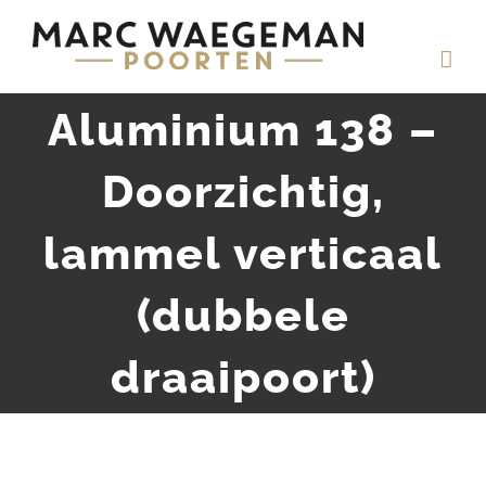
Ga
naar
inhoud
Aluminium 138 –
Doorzichtig,
lammel verticaal
(dubbele
draaipoort)