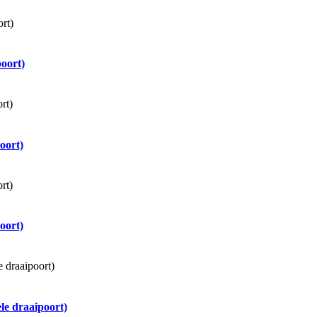
oort)
oort)
oort)
e draaipoort)