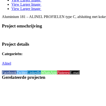
View Larger Image
View Larger Image
View Larger Image
Aluminium 181 – ALINEL PROFIELEN type C, afsluiting met kokerpro
Project omschrijving
Project details
Categorieën:
Alinel
Facebook
Twitter
LinkedIn
WhatsApp
Pinterest
E-mail
Gerelateerde projecten