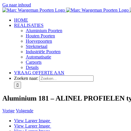
Ga naar inhoud
HOME
REALISATIES
Aluminium Poorten
Houten Poorten
Hoevepoorten
Strekmetaal
Industriële Poorten
Automatisatie
Carports
Details
VRAAG OFFERTE AAN
Zoeken naar:
Aluminium 181 – ALINEL PROFIELEN type C
Vorige
Volgende
View Larger Image
View Larger Image