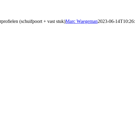
fielen (schuifpoort + vast stuk)
Marc Waegeman
2023-06-14T10:26