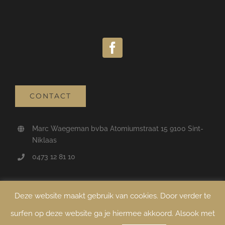
CONTACT
Marc Waegeman bvba Atomiumstraat 15 9100 Sint-
Niklaas
0473 12 81 10
Deze website maakt gebruik van cookies. Door verder te
surfen op deze website ga je hiermee akkoord. Alsook met
Copyright
2026 Marc Waegeman | All Rights Reserved |