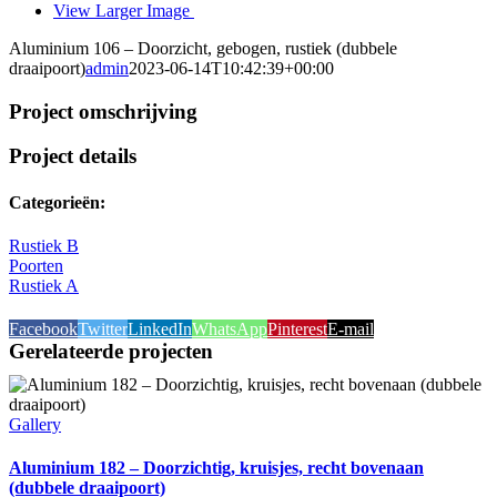
View Larger Image
Aluminium 106 – Doorzicht, gebogen, rustiek (dubbele
draaipoort)
admin
2023-06-14T10:42:39+00:00
Project omschrijving
Project details
Categorieën:
Rustiek B
Poorten
Rustiek A
Facebook
Twitter
LinkedIn
WhatsApp
Pinterest
E-mail
Gerelateerde projecten
Gallery
Aluminium 182 – Doorzichtig, kruisjes, recht bovenaan
(dubbele draaipoort)