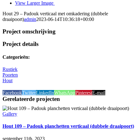
View Larger Image
Hout 29 – Padouk verticaal met omkadering (dubbele
draaipoort)
admin
2023-06-14T10:36:18+00:00
Project omschrijving
Project details
Categorieën:
Rustiek
Poorten
Hout
Facebook
Twitter
LinkedIn
WhatsApp
Pinterest
E-mail
Gerelateerde projecten
Gallery
Hout 109 – Padouk planchetten verticaal (dubbele draaipoort)
september 11th, 2023