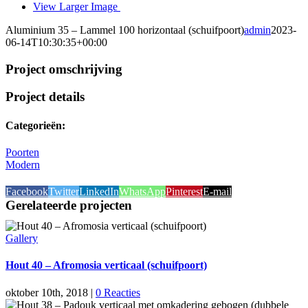
View Larger Image
Aluminium 35 – Lammel 100 horizontaal (schuifpoort)
admin
2023-
06-14T10:30:35+00:00
Project omschrijving
Project details
Categorieën:
Poorten
Modern
Facebook
Twitter
LinkedIn
WhatsApp
Pinterest
E-mail
Gerelateerde projecten
Gallery
Hout 40 – Afromosia verticaal (schuifpoort)
oktober 10th, 2018
|
0 Reacties