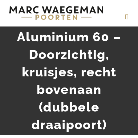
Ga
naar
inhoud
Aluminium 60 –
Doorzichtig,
kruisjes, recht
bovenaan
(dubbele
draaipoort)