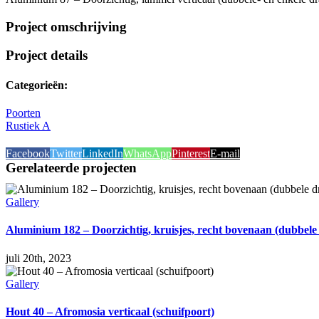
Project omschrijving
Project details
Categorieën:
Poorten
Rustiek A
Facebook
Twitter
LinkedIn
WhatsApp
Pinterest
E-mail
Gerelateerde projecten
Gallery
Aluminium 182 – Doorzichtig, kruisjes, recht bovenaan (dubbele
juli 20th, 2023
Gallery
Hout 40 – Afromosia verticaal (schuifpoort)