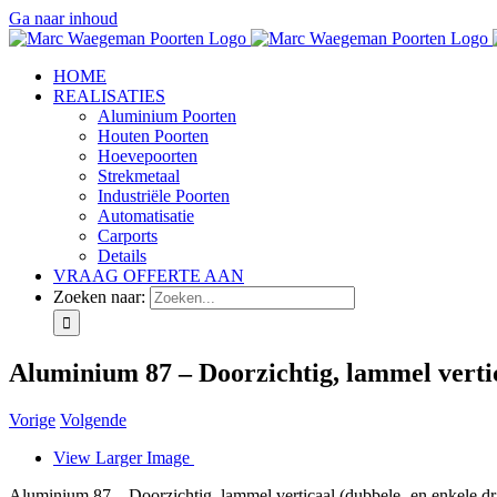
Ga naar inhoud
HOME
REALISATIES
Aluminium Poorten
Houten Poorten
Hoevepoorten
Strekmetaal
Industriële Poorten
Automatisatie
Carports
Details
VRAAG OFFERTE AAN
Zoeken naar:
Aluminium 87 – Doorzichtig, lammel vertic
Vorige
Volgende
View Larger Image
Aluminium 87 – Doorzichtig, lammel verticaal (dubbele- en enkele dr