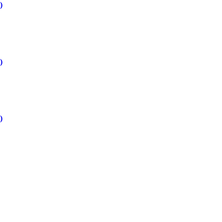
)
)
)