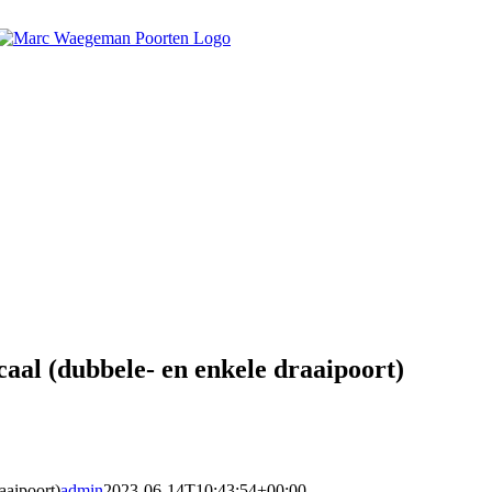
aal (dubbele- en enkele draaipoort)
aaipoort)
admin
2023-06-14T10:43:54+00:00