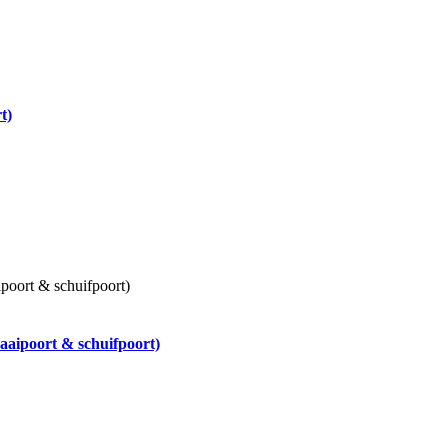
t)
aaipoort & schuifpoort)