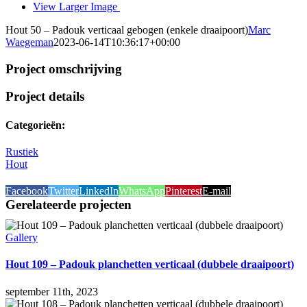
View Larger Image
Hout 50 – Padouk verticaal gebogen (enkele draaipoort)
Marc
Waegeman
2023-06-14T10:36:17+00:00
Project omschrijving
Project details
Categorieën:
Rustiek
Hout
Facebook
Twitter
LinkedIn
WhatsApp
Pinterest
E-mail
Gerelateerde projecten
Gallery
Hout 109 – Padouk planchetten verticaal (dubbele draaipoort)
september 11th, 2023