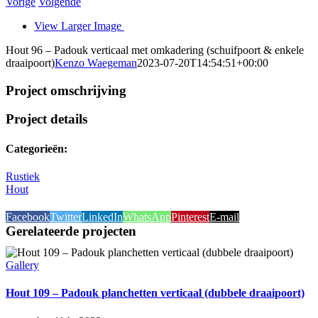
Vorige
Volgende
View Larger Image
Hout 96 – Padouk verticaal met omkadering (schuifpoort & enkele
draaipoort)
Kenzo Waegeman
2023-07-20T14:54:51+00:00
Project omschrijving
Project details
Categorieën:
Rustiek
Hout
Facebook
Twitter
LinkedIn
WhatsApp
Pinterest
E-mail
Gerelateerde projecten
Gallery
Hout 109 – Padouk planchetten verticaal (dubbele draaipoort)