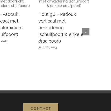
Strek
septembe
– Padouk
Hout 96 – Padouk
ticaal met
verticaal met
, aluminium
omkadering
uifpoort)
(schuifpoort & enkele
draaipoort)
, 2023
juli 20th, 2023
CONTACT