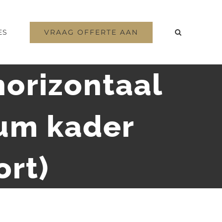
VRAAG OFFERTE AAN
ES
horizontaal
ium kader
ort)