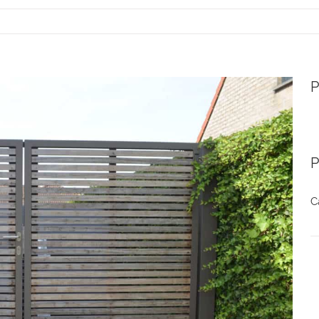
P
P
C