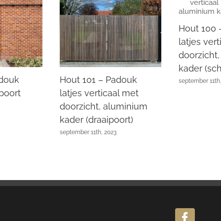
Hout 100 
latjes ver
doorzicht
kader (sch
adouk
Hout 101 – Padouk
september 11th
poort
latjes verticaal met
doorzicht, aluminium
kader (draaipoort)
september 11th, 2023