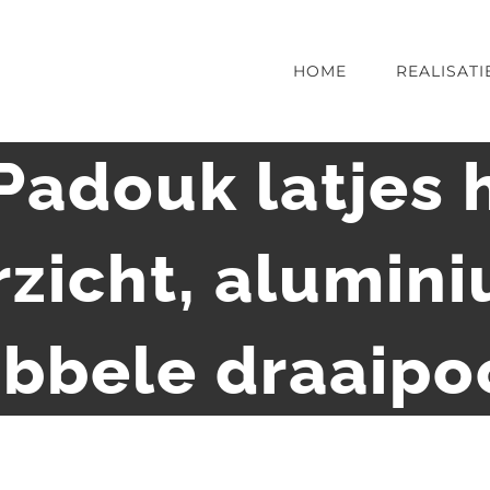
HOME
REALISATI
Padouk latjes 
zicht, alumin
bbele draaipo