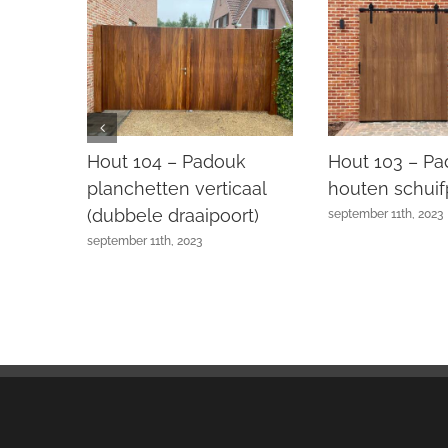
k
Hout 104 – Padouk
Hout 103 – P
aal
planchetten verticaal
houten schuif
(dubbele draaipoort)
september 11th, 2023
september 11th, 2023